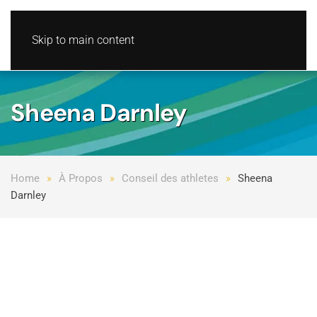
Skip to main content
Sheena Darnley
Home
À Propos
Conseil des athletes
Sheena
Darnley